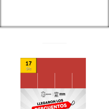
17
Dic