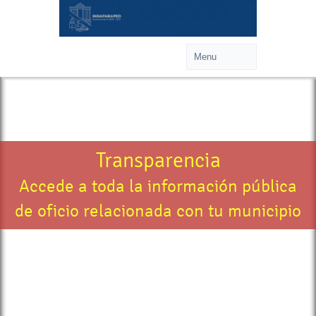
Transparencia
Accede a toda la información pública
de oficio relacionada con tu municipio